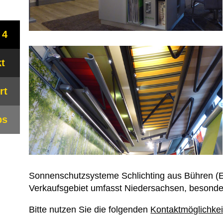
 4
t
rt
bs
Sonnenschutzsysteme Schlichting aus Bühren (Em
Verkaufsgebiet umfasst Niedersachsen, besonde
Bitte nutzen Sie die folgenden
Kontaktmöglichkei