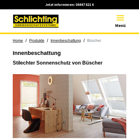
Jetzt informieren:
04447 821 4
Toggle na
Menü
/
/
/
Home
Produkte
Innenbeschattung
Büscher
Innenbeschattung
Stilechter Sonnenschutz von Büscher